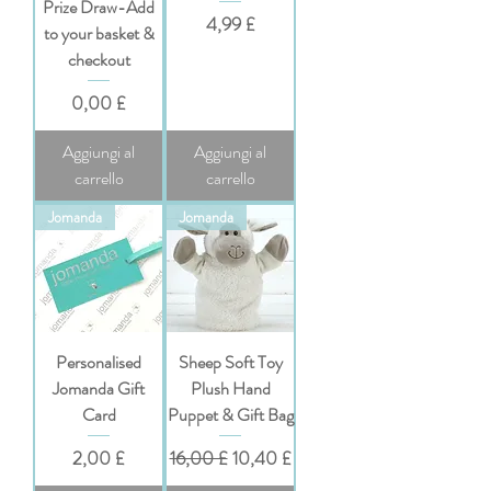
Prize Draw-Add
Prezzo
4,99 £
to your basket &
checkout
Prezzo
0,00 £
Aggiungi al
Aggiungi al
carrello
carrello
Jomanda
Jomanda
Personalised
Sheep Soft Toy
Jomanda Gift
Plush Hand
Card
Puppet & Gift Bag
Prezzo
Prezzo regolare
Prezzo scontato
2,00 £
16,00 £
10,40 £