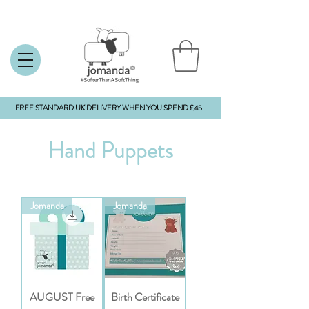
FREE STANDARD UK DELIVERY WHEN YOU SPEND £45
Hand Puppets
Jomanda
Jomanda
AUGUST Free
Birth Certificate