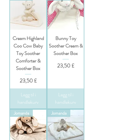
Cream Highland
Bunny Toy
Coo Cow Baby
Soother Cream &
Toy Soother
Soother Box
Comforter &
Pris
23,50 £
Soother Box
Pris
23,50 £
Legg til i
Legg til i
handlekurv
handlekurv
Jomanda
Jomanda