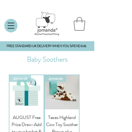
FREE STANDARD UK DELIVERY WHEN YOU SPEND £45
Baby Soothers
Jomanda
Jomanda
AUGUST Free
Texas Highland
Prize Draw-Add
Cow Toy Soother
to your basket &
Brown plus