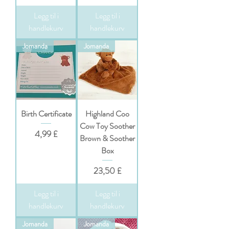
Legg til i
Legg til i
handlekurv
handlekurv
Jomanda
Jomanda
Birth Certificate
Highland Coo
Cow Toy Soother
Pris
4,99 £
Brown & Soother
Box
Pris
23,50 £
Legg til i
Legg til i
handlekurv
handlekurv
Jomanda
Jomanda