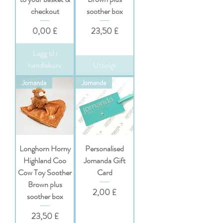
checkout
soother box
Pris
Pris
0,00 £
23,50 £
Legg til i
handlekurv
Utsolgt
Jomanda
Jomanda
Longhorn Horny
Personalised
Highland Coo
Jomanda Gift
Cow Toy Soother
Card
Brown plus
Pris
2,00 £
soother box
Pris
23,50 £