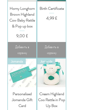
Horny Longhorn
Birth Certificate
Brown Highland
Цена
4,99 £
Cow Baby Rattle
& Pop up box
Цена
9,00 £
Добавить в
Добавить в
корзину
корзину
Jomanda
Jomanda
Personalised
Cream Highland
Jomanda Gift
Coo Rattle in Pop
Card
Up Box