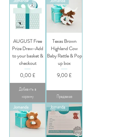
Jomanda
Jomanda
AUGUST Free
Texas Brown
Prize Draw-Add
Highland Cow
to your basket &
Baby Rattle & Pop
checkout
up box
Цена
Цена
0,00 £
9,00 £
Добавить в
корзину
Предзаказ
Jomanda
Jomanda