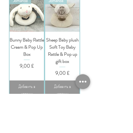
Jomanda
Jomanda
Bunny Baby Rattle
Sheep Baby plush
Cream & Pop Up
Soft Toy Baby
Box
Rattle & Pop up
gift box
Цена
9,00 £
Цена
9,00 £
Добавить в
Добавить в
корзину
корзину
Jomanda
Jomanda