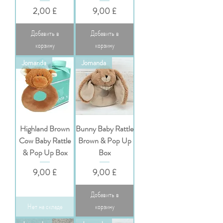
Цена
Цена
2,00 £
9,00 £
Добавить в
Добавить в
корзину
корзину
Jomanda
Jomanda
Highland Brown
Bunny Baby Rattle
Cow Baby Rattle
Brown & Pop Up
& Pop Up Box
Box
Цена
Цена
9,00 £
9,00 £
Добавить в
Нет на складе
корзину