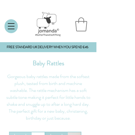
FREE STANDARD UK DELIVERY WHEN YOU SPEND £45
Baby Rattles
Gorgeous baby rattles made from the softest
plush, tested from birth and machine
washable. The rattle mechanism has a soft
subtle tone making it perfect for little hands to
shake and snuggle up to after a long hard day.
The perfect gift for a new baby, christening,
birthday or just because.