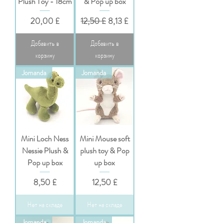
Plush Toy - 18cm
& Pop up box
Цена
Обычная цена
Цена со скидкой
20,00 £
12,50 £
8,13 £
Добавить в
Добавить в
корзину
корзину
Jomanda
Jomanda
Mini Loch Ness
Mini Mouse soft
Nessie Plush &
plush toy & Pop
Pop up box
up box
Цена
Цена
8,50 £
12,50 £
Нет на складе
Нет на складе
Jomanda
Jomanda