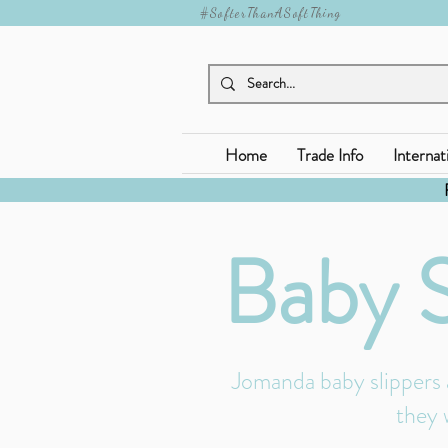
#SofterThanASoftThing
Home
Trade Info
Internat
Baby 
Jomanda baby slippers a
they 