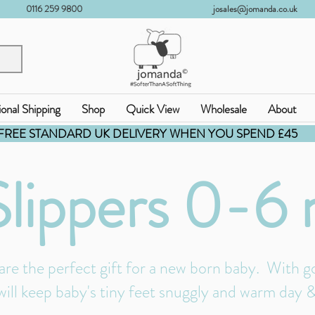
0116 259 9800
josales@jomanda.co.uk
ional Shipping
Shop
Quick View
Wholesale
About
FREE STANDARD UK DELIVERY WHEN YOU SPEND £45
Slippers 0-6
re the perfect gift for a new born baby. With gor
will keep baby's tiny feet snuggly and warm day 