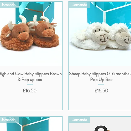
Jomanda
Jomanda
ighland Cow Baby Slippers Brown
Sheep Baby Slippers 0-6 months
クイックビュー
クイックビュー
& Pop up box
Pop Up Box
価格
価格
£16.50
£16.50
Jomanda
Jomanda