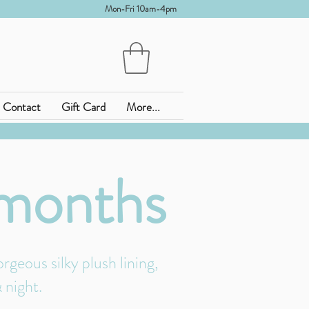
Mon-Fri 10am-4pm
Contact
Gift Card
More...
 months
geous silky plush lining,
& night.