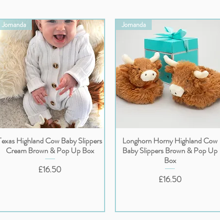
Jomanda
Jomanda
Texas Highland Cow Baby Slippers
Longhorn Horny Highland Cow
クイックビュー
クイックビュー
Cream Brown & Pop Up Box
Baby Slippers Brown & Pop Up
Box
価格
£16.50
価格
£16.50