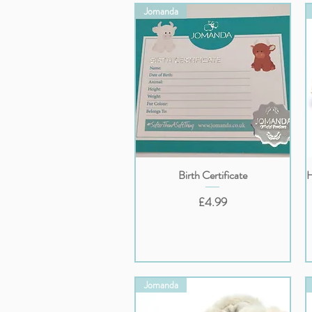
Jomanda
Birth Certificate
H
クイックビュー
価格
£4.99
Jomanda