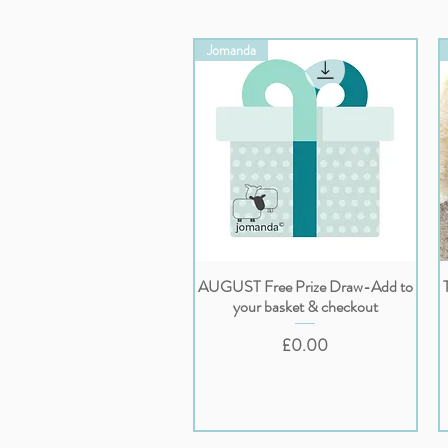
Jomanda
AUGUST Free Prize Draw-Add to
クイックビュー
your basket & checkout
価格
£0.00