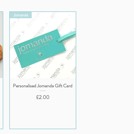
Jomanda
Personalised Jomanda Gift Card
クイックビュー
価格
£2.00