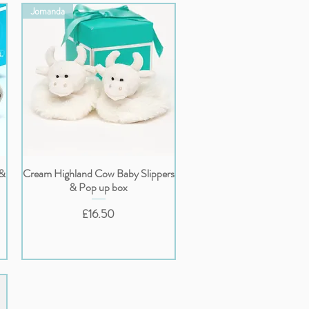
Jomanda
 &
Cream Highland Cow Baby Slippers
クイックビュー
& Pop up box
価格
£16.50