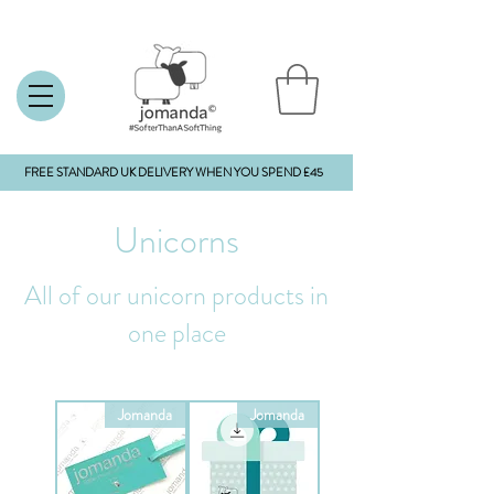
FREE STANDARD UK DELIVERY WHEN YOU SPEND £45
Unicorns
All of our unicorn products in
one place
Jomanda
Jomanda