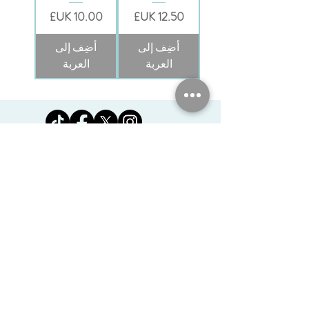
السعر
السعر
أضِف إلى
أضِف إلى
العربة
العربة
Jomanda Ltd
Unit 14, Park Farm, Skeffington,
Leicestershire, England, LE7
9FN
josales@jomanda.co.uk
0116 259 9800
Privacy Policy
We Use Cookies