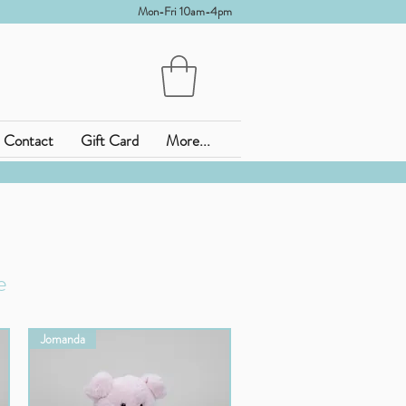
Mon-Fri 10am-4pm
Contact
Gift Card
More...
e
Jomanda