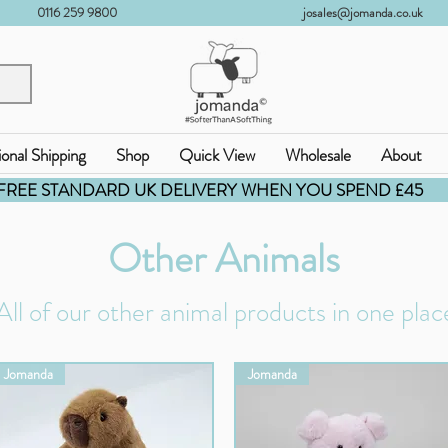
0116 259 9800
josales@jomanda.co.uk
ional Shipping
Shop
Quick View
Wholesale
About
FREE STANDARD UK DELIVERY WHEN YOU SPEND £45
Other Animals
All of our other animal products in one plac
Jomanda
Jomanda