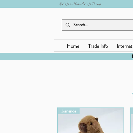
#SofterThanASoftThing
Home
Trade Info
Internat
Jomanda