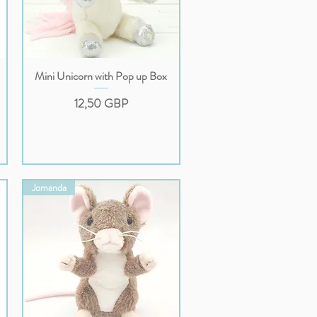
Mini Unicorn with Pop up Box
Podgląd
Cena
12,50 GBP
Jomanda