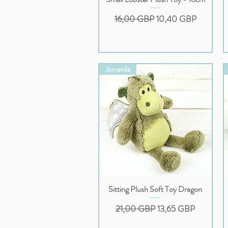
Regularna cena
Cena rabatowa
16,00 GBP
10,40 GBP
Jomanda
Sitting Plush Soft Toy Dragon
Podgląd
Regularna cena
Cena rabatowa
21,00 GBP
13,65 GBP