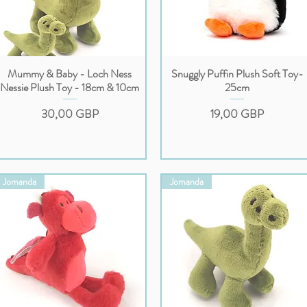
Mummy & Baby - Loch Ness
Snuggly Puffin Plush Soft Toy-
Podgląd
Podgląd
Nessie Plush Toy - 18cm & 10cm
25cm
Cena
Cena
30,00 GBP
19,00 GBP
Jomanda
Jomanda