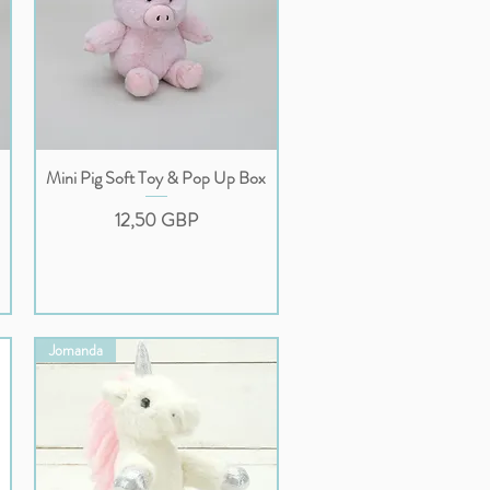
Mini Pig Soft Toy & Pop Up Box
Podgląd
Cena
12,50 GBP
Jomanda