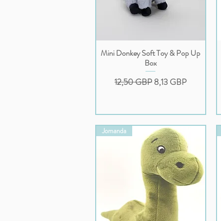
Mini Donkey Soft Toy & Pop Up
Podgląd
Box
Regularna cena
Cena rabatowa
12,50 GBP
8,13 GBP
Jomanda