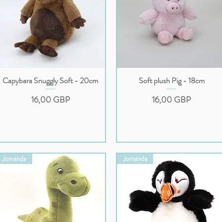
Capybara Snuggly Soft - 20cm
Soft plush Pig - 18cm
Podgląd
Podgląd
Cena
Cena
16,00 GBP
16,00 GBP
Jomanda
Jomanda