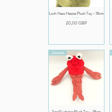
Loch Ness Nessie Plush Toy - 18cm
Podgląd
Cena
20,00 GBP
Jomanda
Small Lobster Plush Toy - 18cm
Podgląd