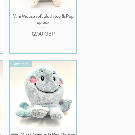
Mini Mouse soft plush toy & Pop
Podgląd
up box
Cena
12,50 GBP
Jomanda
x
Mini Mint Octopus & Pop Up Box
Podgląd