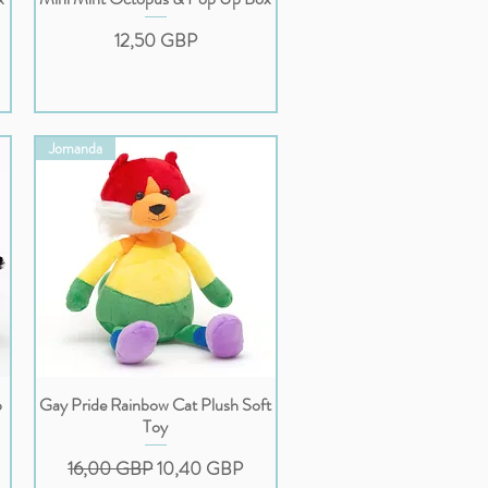
Cena
12,50 GBP
Jomanda
p
Gay Pride Rainbow Cat Plush Soft
Podgląd
Toy
Regularna cena
Cena rabatowa
16,00 GBP
10,40 GBP