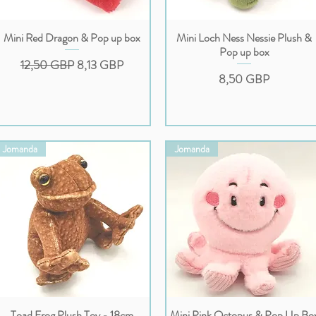
Mini Red Dragon & Pop up box
Mini Loch Ness Nessie Plush &
Podgląd
Podgląd
Pop up box
Regularna cena
Cena rabatowa
12,50 GBP
8,13 GBP
Cena
8,50 GBP
Jomanda
Jomanda
Toad Frog Plush Toy - 18cm
Mini Pink Octopus & Pop Up Bo
Podgląd
Podgląd