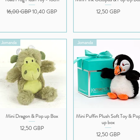
Regularna cena
Cena rabatowa
Cena
16,00 GBP
10,40 GBP
12,50 GBP
Jomanda
Jomanda
Mini Dragon & Pop up Box
Mini Puffin Plush Soft Toy & Po
Podgląd
Podgląd
up box
Cena
12,50 GBP
Cena
12,50 GBP