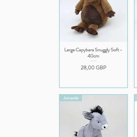
Large Capybara Snuggly Soft -
Podgląd
40cm
Cena
28,00 GBP
Jomanda