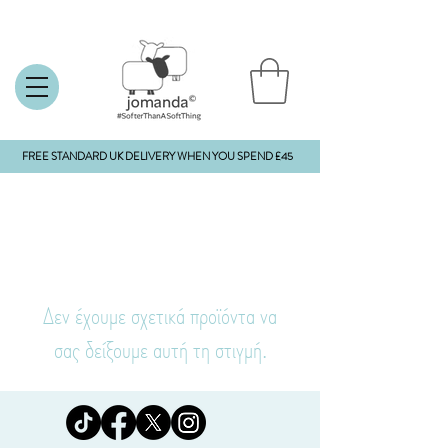
FREE STANDARD UK DELIVERY WHEN YOU SPEND £45
Δεν έχουμε σχετικά προϊόντα να
σας δείξουμε αυτή τη στιγμή.